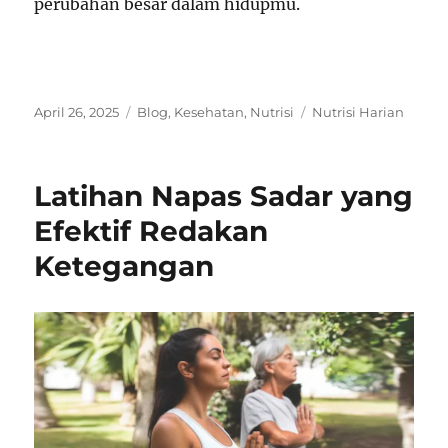
perubahan besar dalam hidupmu.
Posted
Categories
Tags
April 26, 2025
Blog
,
Kesehatan
,
Nutrisi
Nutrisi Harian
on
Latihan Napas Sadar yang
Efektif Redakan
Ketegangan