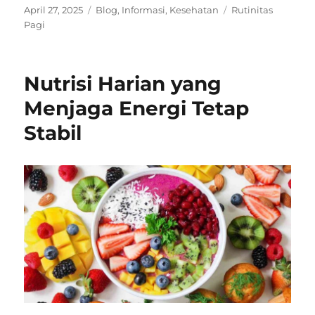
Posted
Categories
Tags
April 27, 2025
Blog
,
Informasi
,
Kesehatan
Rutinitas
on
Pagi
Nutrisi Harian yang
Menjaga Energi Tetap
Stabil