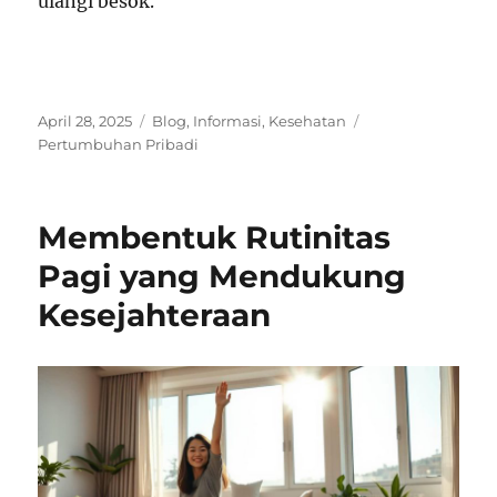
ulangi besok.
Posted
Categories
Tags
April 28, 2025
Blog
,
Informasi
,
Kesehatan
on
Pertumbuhan Pribadi
Membentuk Rutinitas
Pagi yang Mendukung
Kesejahteraan