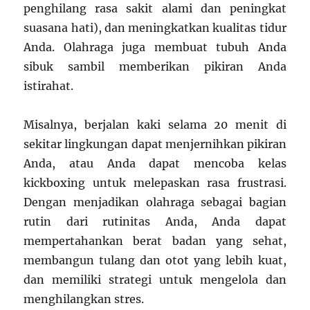
penghilang rasa sakit alami dan peningkat
suasana hati), dan meningkatkan kualitas tidur
Anda. Olahraga juga membuat tubuh Anda
sibuk sambil memberikan pikiran Anda
istirahat.
Misalnya, berjalan kaki selama 20 menit di
sekitar lingkungan dapat menjernihkan pikiran
Anda, atau Anda dapat mencoba kelas
kickboxing untuk melepaskan rasa frustrasi.
Dengan menjadikan olahraga sebagai bagian
rutin dari rutinitas Anda, Anda dapat
mempertahankan berat badan yang sehat,
membangun tulang dan otot yang lebih kuat,
dan memiliki strategi untuk mengelola dan
menghilangkan stres.