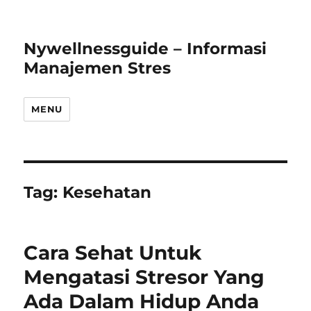
Nywellnessguide – Informasi
Manajemen Stres
MENU
Tag:
Kesehatan
Cara Sehat Untuk
Mengatasi Stresor Yang
Ada Dalam Hidup Anda