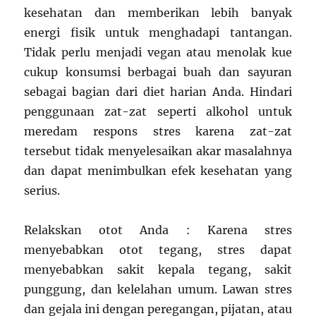
kesehatan dan memberikan lebih banyak
energi fisik untuk menghadapi tantangan.
Tidak perlu menjadi vegan atau menolak kue
cukup konsumsi berbagai buah dan sayuran
sebagai bagian dari diet harian Anda. Hindari
penggunaan zat-zat seperti alkohol untuk
meredam respons stres karena zat-zat
tersebut tidak menyelesaikan akar masalahnya
dan dapat menimbulkan efek kesehatan yang
serius.
Relakskan otot Anda : Karena stres
menyebabkan otot tegang, stres dapat
menyebabkan sakit kepala tegang, sakit
punggung, dan kelelahan umum. Lawan stres
dan gejala ini dengan peregangan, pijatan, atau