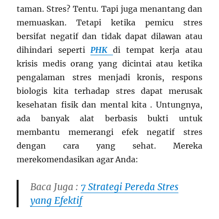
taman. Stres? Tentu. Tapi juga menantang dan
memuaskan. Tetapi ketika pemicu stres
bersifat negatif dan tidak dapat dilawan atau
dihindari seperti
PHK
di tempat kerja atau
krisis medis orang yang dicintai atau ketika
pengalaman stres menjadi kronis, respons
biologis kita terhadap stres dapat merusak
kesehatan fisik dan mental kita . Untungnya,
ada banyak alat berbasis bukti untuk
membantu memerangi efek negatif stres
dengan cara yang sehat. Mereka
merekomendasikan agar Anda:
Baca Juga :
7 Strategi Pereda Stres
yang Efektif