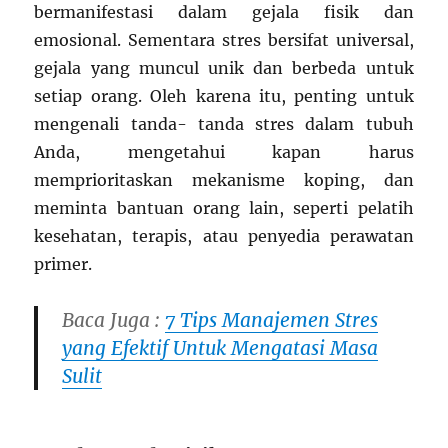
bermanifestasi dalam gejala fisik dan
emosional. Sementara stres bersifat universal,
gejala yang muncul unik dan berbeda untuk
setiap orang. Oleh karena itu, penting untuk
mengenali tanda- tanda stres dalam tubuh
Anda, mengetahui kapan harus
memprioritaskan mekanisme koping, dan
meminta bantuan orang lain, seperti pelatih
kesehatan, terapis, atau penyedia perawatan
primer.
Baca Juga :
7 Tips Manajemen Stres
yang Efektif Untuk Mengatasi Masa
Sulit