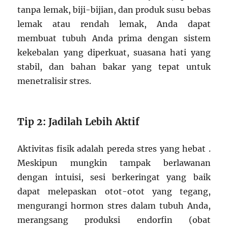
tanpa lemak, biji-bijian, dan produk susu bebas
lemak atau rendah lemak, Anda dapat
membuat tubuh Anda prima dengan sistem
kekebalan yang diperkuat, suasana hati yang
stabil, dan bahan bakar yang tepat untuk
menetralisir stres.
Tip 2: Jadilah Lebih Aktif
Aktivitas fisik adalah pereda stres yang hebat .
Meskipun mungkin tampak berlawanan
dengan intuisi, sesi berkeringat yang baik
dapat melepaskan otot-otot yang tegang,
mengurangi hormon stres dalam tubuh Anda,
merangsang produksi endorfin (obat