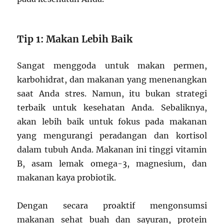
Tip 1: Makan Lebih Baik
Sangat menggoda untuk makan permen,
karbohidrat, dan makanan yang menenangkan
saat Anda stres. Namun, itu bukan strategi
terbaik untuk kesehatan Anda. Sebaliknya,
akan lebih baik untuk fokus pada makanan
yang mengurangi peradangan dan kortisol
dalam tubuh Anda. Makanan ini tinggi vitamin
B, asam lemak omega-3, magnesium, dan
makanan kaya probiotik.
Dengan secara proaktif mengonsumsi
makanan sehat buah dan sayuran, protein