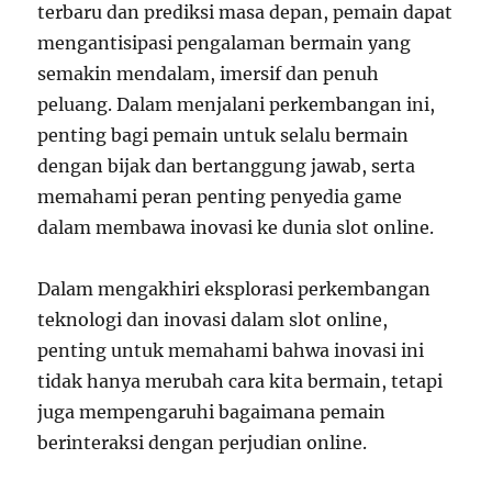
terbaru dan prediksi masa depan, pemain dapat
mengantisipasi pengalaman bermain yang
semakin mendalam, imersif dan penuh
peluang. Dalam menjalani perkembangan ini,
penting bagi pemain untuk selalu bermain
dengan bijak dan bertanggung jawab, serta
memahami peran penting penyedia game
dalam membawa inovasi ke dunia slot online.
Dalam mengakhiri eksplorasi perkembangan
teknologi dan inovasi dalam slot online,
penting untuk memahami bahwa inovasi ini
tidak hanya merubah cara kita bermain, tetapi
juga mempengaruhi bagaimana pemain
berinteraksi dengan perjudian online.