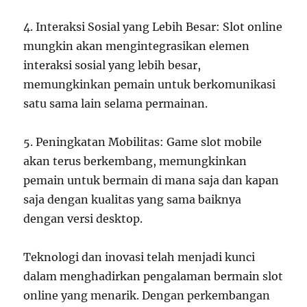
4. Interaksi Sosial yang Lebih Besar: Slot online
mungkin akan mengintegrasikan elemen
interaksi sosial yang lebih besar,
memungkinkan pemain untuk berkomunikasi
satu sama lain selama permainan.
5. Peningkatan Mobilitas: Game slot mobile
akan terus berkembang, memungkinkan
pemain untuk bermain di mana saja dan kapan
saja dengan kualitas yang sama baiknya
dengan versi desktop.
Teknologi dan inovasi telah menjadi kunci
dalam menghadirkan pengalaman bermain slot
online yang menarik. Dengan perkembangan