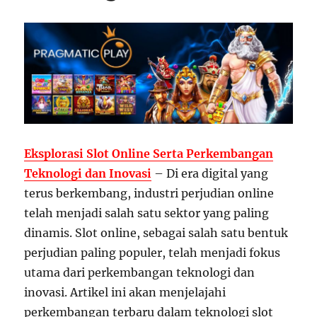
Eksplorasi Slot Online Serta Perkembangan
Teknologi dan Inovasi
– Di era digital yang
terus berkembang, industri perjudian online
telah menjadi salah satu sektor yang paling
dinamis. Slot online, sebagai salah satu bentuk
perjudian paling populer, telah menjadi fokus
utama dari perkembangan teknologi dan
inovasi. Artikel ini akan menjelajahi
perkembangan terbaru dalam teknologi slot