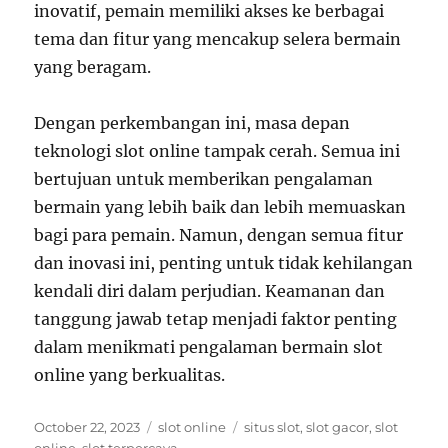
inovatif, pemain memiliki akses ke berbagai
tema dan fitur yang mencakup selera bermain
yang beragam.
Dengan perkembangan ini, masa depan
teknologi slot online tampak cerah. Semua ini
bertujuan untuk memberikan pengalaman
bermain yang lebih baik dan lebih memuaskan
bagi para pemain. Namun, dengan semua fitur
dan inovasi ini, penting untuk tidak kehilangan
kendali diri dalam perjudian. Keamanan dan
tanggung jawab tetap menjadi faktor penting
dalam menikmati pengalaman bermain slot
online yang berkualitas.
Posted
Categories
Tags
October 22, 2023
slot online
situs slot
,
slot gacor
,
slot
on
online
,
slot terpercaya