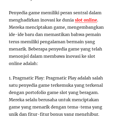
Penyedia game memiliki peran sentral dalam
menghadirkan inovasi ke dunia
slot online
.
Mereka menciptakan game, mengembangkan
ide-ide baru dan memastikan bahwa pemain
terus memiliki pengalaman bermain yang
menarik. Beberapa penyedia game yang telah
menonjol dalam membawa inovasi ke slot
online adalah:
1. Pragmatic Play: Pragmatic Play adalah salah
satu penyedia game terkemuka yang terkenal
dengan portofolio game slot yang beragam.
Mereka selalu berusaha untuk menciptakan
game yang menarik dengan tema-tema yang
unik dan fitur-fitur bonus yang menghibur.