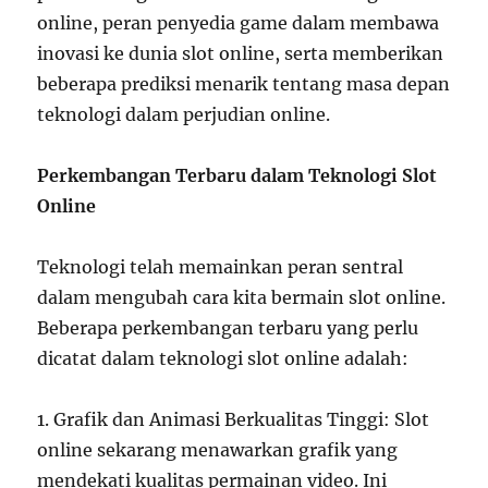
online, peran penyedia game dalam membawa
inovasi ke dunia slot online, serta memberikan
beberapa prediksi menarik tentang masa depan
teknologi dalam perjudian online.
Perkembangan Terbaru dalam Teknologi Slot
Online
Teknologi telah memainkan peran sentral
dalam mengubah cara kita bermain slot online.
Beberapa perkembangan terbaru yang perlu
dicatat dalam teknologi slot online adalah:
1. Grafik dan Animasi Berkualitas Tinggi: Slot
online sekarang menawarkan grafik yang
mendekati kualitas permainan video. Ini