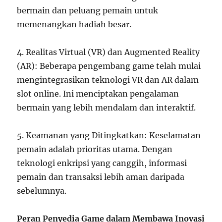
bermain dan peluang pemain untuk
memenangkan hadiah besar.
4. Realitas Virtual (VR) dan Augmented Reality
(AR): Beberapa pengembang game telah mulai
mengintegrasikan teknologi VR dan AR dalam
slot online. Ini menciptakan pengalaman
bermain yang lebih mendalam dan interaktif.
5. Keamanan yang Ditingkatkan: Keselamatan
pemain adalah prioritas utama. Dengan
teknologi enkripsi yang canggih, informasi
pemain dan transaksi lebih aman daripada
sebelumnya.
Peran Penyedia Game dalam Membawa Inovasi