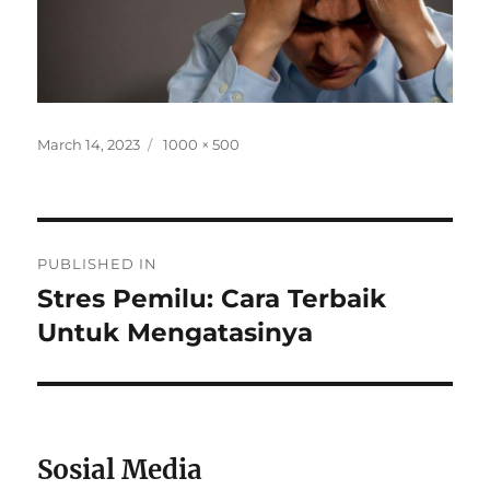
Posted
Full
March 14, 2023
1000 × 500
on
size
Post
PUBLISHED IN
navigation
Stres Pemilu: Cara Terbaik
Untuk Mengatasinya
Sosial Media