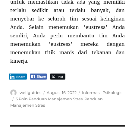
untuk memastikan tidak ada yang memiliki
terlalu sedikit atau terlalu banyak, dan
menyebar ke seluruh tim sesuai keinginan
Anda. Selain menemukan ‘eustress’ Anda
sendiri, Anda perlu membantu tim Anda
menemukan ‘eustress’ mereka dengan
menemukan titik manis dari tekanan dan
kinerja.
Post
Share
Share
Author
Posted
Categories
wellguides
August 16, 2022
Informasi
,
Psikologis
on
Tags
5 Poin Panduan Manajemen Stres
,
Panduan
Manajemen Stres
Post