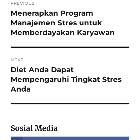
PREVIOUS
navigation
Menerapkan Program
Previous
post:
Manajemen Stres untuk
Memberdayakan Karyawan
NEXT
Diet Anda Dapat
Next
post:
Mempengaruhi Tingkat Stres
Anda
Sosial Media