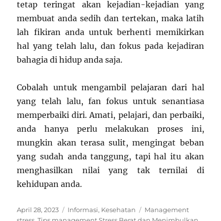
tetap teringat akan kejadian-kejadian yang
membuat anda sedih dan tertekan, maka latih
lah fikiran anda untuk berhenti memikirkan
hal yang telah lalu, dan fokus pada kejadiran
bahagia di hidup anda saja.
Cobalah untuk mengambil pelajaran dari hal
yang telah lalu, fan fokus untuk senantiasa
memperbaiki diri. Amati, pelajari, dan perbaiki,
anda hanya perlu melakukan proses ini,
mungkin akan terasa sulit, mengingat beban
yang sudah anda tanggung, tapi hal itu akan
menghasilkan nilai yang tak ternilai di
kehidupan anda.
Posted
Categories
Tags
April 28, 2023
Informasi
,
Kesehatan
Management
on
stress
,
Tips management Stress Berat dan Menimbulkan