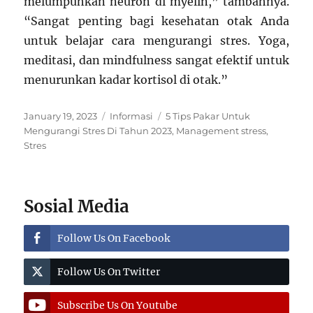
melumpuhkan neuron di myelin,” tambahnya.
“Sangat penting bagi kesehatan otak Anda
untuk belajar cara mengurangi stres. Yoga,
meditasi, dan mindfulness sangat efektif untuk
menurunkan kadar kortisol di otak.”
Posted
Categories
Tags
January 19, 2023
Informasi
5 Tips Pakar Untuk
on
Mengurangi Stres Di Tahun 2023
,
Management stress
,
Stres
Sosial Media
Follow Us On Facebook
Follow Us On Twitter
Subscribe Us On Youtube