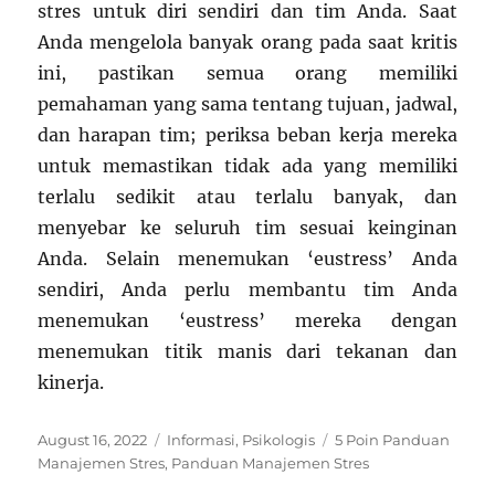
stres untuk diri sendiri dan tim Anda. Saat
Anda mengelola banyak orang pada saat kritis
ini, pastikan semua orang memiliki
pemahaman yang sama tentang tujuan, jadwal,
dan harapan tim; periksa beban kerja mereka
untuk memastikan tidak ada yang memiliki
terlalu sedikit atau terlalu banyak, dan
menyebar ke seluruh tim sesuai keinginan
Anda. Selain menemukan ‘eustress’ Anda
sendiri, Anda perlu membantu tim Anda
menemukan ‘eustress’ mereka dengan
menemukan titik manis dari tekanan dan
kinerja.
Posted
Categories
Tags
August 16, 2022
Informasi
,
Psikologis
5 Poin Panduan
on
Manajemen Stres
,
Panduan Manajemen Stres