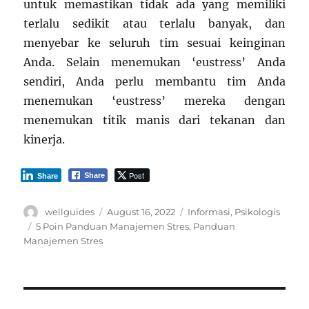
untuk memastikan tidak ada yang memiliki
terlalu sedikit atau terlalu banyak, dan
menyebar ke seluruh tim sesuai keinginan
Anda. Selain menemukan ‘eustress’ Anda
sendiri, Anda perlu membantu tim Anda
menemukan ‘eustress’ mereka dengan
menemukan titik manis dari tekanan dan
kinerja.
Post
Share
Share
Author
Posted
Categories
wellguides
August 16, 2022
Informasi
,
Psikologis
on
Tags
5 Poin Panduan Manajemen Stres
,
Panduan
Manajemen Stres
Post