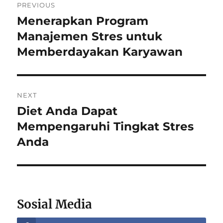
PREVIOUS
navigation
Menerapkan Program
Previous
post:
Manajemen Stres untuk
Memberdayakan Karyawan
NEXT
Diet Anda Dapat
Next
post:
Mempengaruhi Tingkat Stres
Anda
Sosial Media