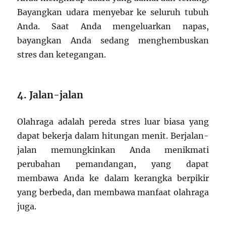
Bayangkan udara menyebar ke seluruh tubuh
Anda. Saat Anda mengeluarkan napas,
bayangkan Anda sedang menghembuskan
stres dan ketegangan.
4. Jalan-jalan
Olahraga adalah pereda stres luar biasa yang
dapat bekerja dalam hitungan menit. Berjalan-
jalan memungkinkan Anda menikmati
perubahan pemandangan, yang dapat
membawa Anda ke dalam kerangka berpikir
yang berbeda, dan membawa manfaat olahraga
juga.