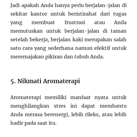
Jadi apakah Anda hanya perlu berjalan-jalan di
sekitar kantor untuk beristirahat dari tugas
yang membuat frustrasi atau Anda
memutuskan untuk berjalan-jalan di taman
setelah bekerja, berjalan kaki merupakan salah
satu cara yang sederhana namun efektif untuk
meremajakan pikiran dan tubuh Anda.
5. Nikmati Aromaterapi
Aromaterapi memiliki manfaat nyata untuk
menghilangkan stres ini dapat membantu
Anda merasa berenergi, lebih rileks, atau lebih
hadir pada saat itu.