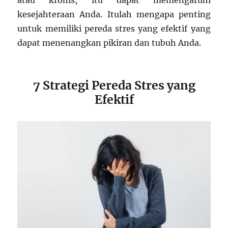
atau kronis, itu dapat memengaruhi
kesejahteraan Anda. Itulah mengapa penting
untuk memiliki pereda stres yang efektif yang
dapat menenangkan pikiran dan tubuh Anda.
7 Strategi Pereda Stres yang
Efektif