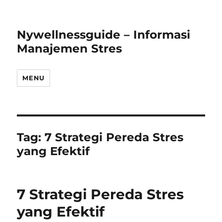
Nywellnessguide – Informasi
Manajemen Stres
MENU
Tag:
7 Strategi Pereda Stres
yang Efektif
7 Strategi Pereda Stres
yang Efektif