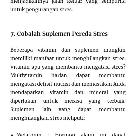
menjadikannya jalan keluar yang sempurna
untuk pengurangan stres.
7. Cobalah Suplemen Pereda Stres
Beberapa vitamin dan suplemen mungkin
memiliki manfaat untuk menghilangkan stres.
Vitamin apa yang membantu mengatasi stres?
Multivitamin harian dapat membantu
mengatasi defisit nutrisi dan memastikan Anda
mendapatkan vitamin dan mineral yang
diperlukan untuk merasa yang terbaik.
Suplemen lain yang dapat membantu
menghilangkan stres meliputi:
Melatonin : Hormon alami ini dapat