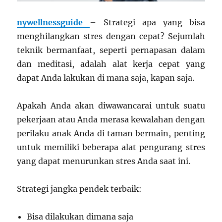
nywellnessguide
– Strategi apa yang bisa
menghilangkan stres dengan cepat? Sejumlah
teknik bermanfaat, seperti pernapasan dalam
dan meditasi, adalah alat kerja cepat yang
dapat Anda lakukan di mana saja, kapan saja.
Apakah Anda akan diwawancarai untuk suatu
pekerjaan atau Anda merasa kewalahan dengan
perilaku anak Anda di taman bermain, penting
untuk memiliki beberapa alat pengurang stres
yang dapat menurunkan stres Anda saat ini.
Strategi jangka pendek terbaik:
Bisa dilakukan dimana saja