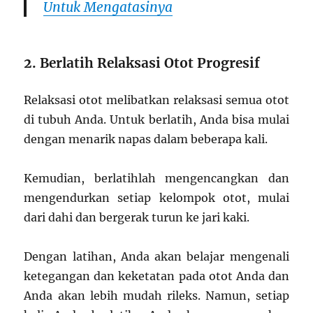
Untuk Mengatasinya
2. Berlatih Relaksasi Otot Progresif
Relaksasi otot melibatkan relaksasi semua otot
di tubuh Anda. Untuk berlatih, Anda bisa mulai
dengan menarik napas dalam beberapa kali.
Kemudian, berlatihlah mengencangkan dan
mengendurkan setiap kelompok otot, mulai
dari dahi dan bergerak turun ke jari kaki.
Dengan latihan, Anda akan belajar mengenali
ketegangan dan keketatan pada otot Anda dan
Anda akan lebih mudah rileks. Namun, setiap