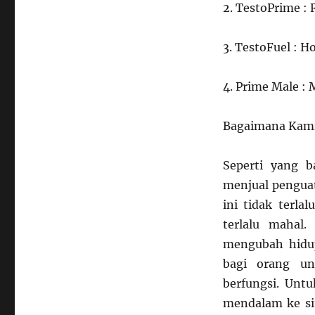
2. TestoPrime :
3. TestoFuel : 
4. Prime Male :
Bagaimana Kami 
Seperti yang b
menjual penguat
ini tidak terla
terlalu mahal
mengubah hidup
bagi orang u
berfungsi. Un
mendalam ke si