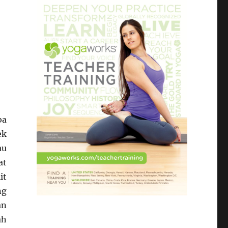
ba
ek
au
at
it
ng
an
ah