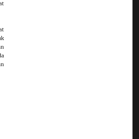
at
at
uk
an
da
an