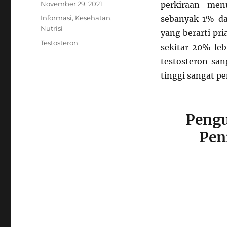
Posted
November 29, 2021
perkiraan men
on
Categories
Informasi
,
Kesehatan
,
sebanyak 1% dar
Nutrisi
yang berarti pri
Tags
Testosteron
sekitar 20% leb
testosteron sa
tinggi sangat pe
Pengu
Pen