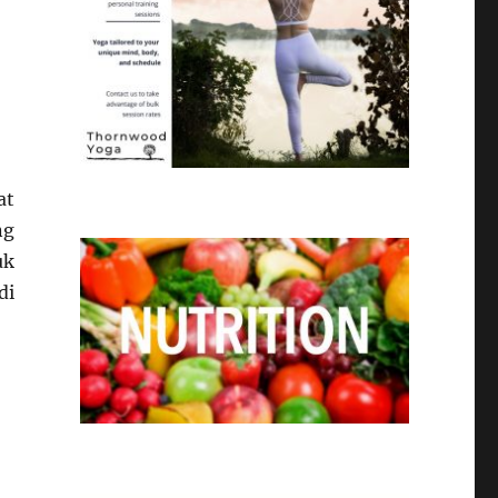
at
ng
uk
di