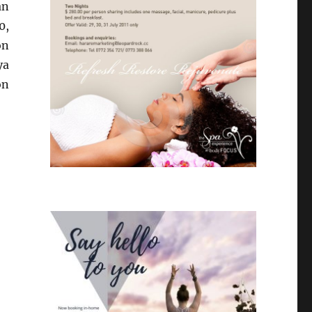
an
0,
on
ya
on