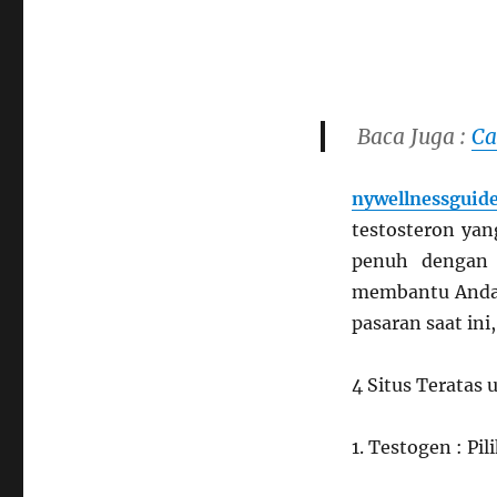
Baca Juga :
Ca
nywellnessguid
testosteron yan
penuh dengan 
membantu Anda 
pasaran saat in
4 Situs Teratas
1. Testogen : Pil