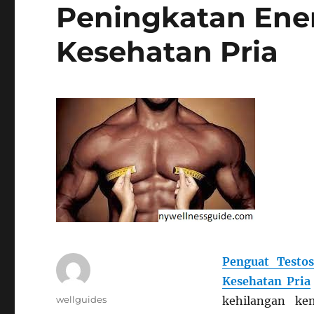
Peningkatan Energ
Kesehatan Pria
Penguat Testos
Kesehatan Pria
Author
wellguides
kehilangan k