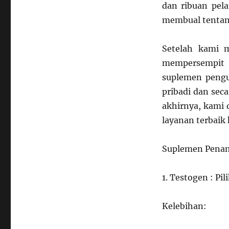
dan ribuan pel
membual tentang
Setelah kami 
mempersempit d
suplemen pengu
pribadi dan sec
akhirnya, kami
layanan terbaik
Suplemen Penamb
1. Testogen : Pil
Kelebihan: