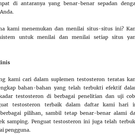
at di antaranya yang benar-benar sepadan deng
 Anda.
na kami menemukan dan menilai situs-situs ini? Ka
istem untuk menilai dan menilai setiap situs ya
linis
ng kami cari dalam suplemen testosteron teratas ka
lengkap bahan-bahan yang telah terbukti efektif dal
adar testosteron di berbagai penelitian dan uji cob
uat testosteron terbaik dalam daftar kami hari i
erbagai pilihan, sambil tetap benar-benar alami d
fek samping. Penguat testosteron ini juga telah terbuk
gai pengguna.