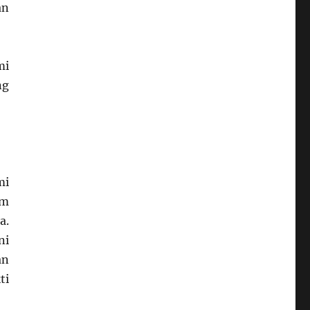
an
mi
ng
mi
am
a.
ni
an
ti