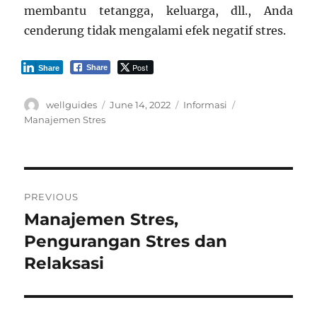
membantu tetangga, keluarga, dll., Anda
cenderung tidak mengalami efek negatif stres.
Post
Share
Share
Author
Posted
Categories
Tags
wellguides
June 14, 2022
Informasi
on
Manajemen Stres
Post
PREVIOUS
navigation
Manajemen Stres,
Previous
post:
Pengurangan Stres dan
Relaksasi