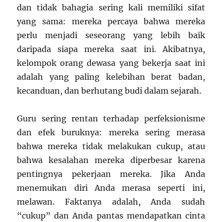
dan tidak bahagia sering kali memiliki sifat
yang sama: mereka percaya bahwa mereka
perlu menjadi seseorang yang lebih baik
daripada siapa mereka saat ini. Akibatnya,
kelompok orang dewasa yang bekerja saat ini
adalah yang paling kelebihan berat badan,
kecanduan, dan berhutang budi dalam sejarah.
Guru sering rentan terhadap perfeksionisme
dan efek buruknya: mereka sering merasa
bahwa mereka tidak melakukan cukup, atau
bahwa kesalahan mereka diperbesar karena
pentingnya pekerjaan mereka. Jika Anda
menemukan diri Anda merasa seperti ini,
melawan. Faktanya adalah, Anda sudah
“cukup” dan Anda pantas mendapatkan cinta