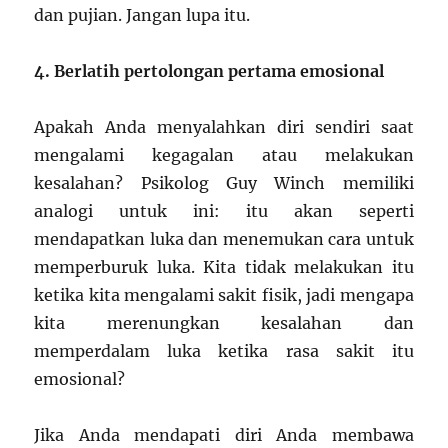
dan pujian. Jangan lupa itu.
4. Berlatih pertolongan pertama emosional
Apakah Anda menyalahkan diri sendiri saat
mengalami kegagalan atau melakukan
kesalahan? Psikolog Guy Winch memiliki
analogi untuk ini: itu akan seperti
mendapatkan luka dan menemukan cara untuk
memperburuk luka. Kita tidak melakukan itu
ketika kita mengalami sakit fisik, jadi mengapa
kita merenungkan kesalahan dan
memperdalam luka ketika rasa sakit itu
emosional?
Jika Anda mendapati diri Anda membawa