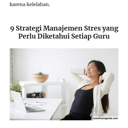
karena kelelahan.
9 Strategi Manajemen Stres yang
Perlu Diketahui Setiap Guru