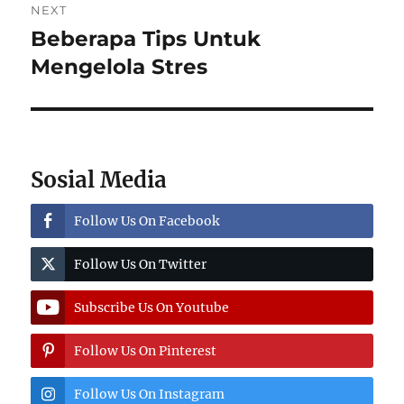
NEXT
Beberapa Tips Untuk
Next
post:
Mengelola Stres
Sosial Media
Follow Us On Facebook
Follow Us On Twitter
Subscribe Us On Youtube
Follow Us On Pinterest
Follow Us On Instagram