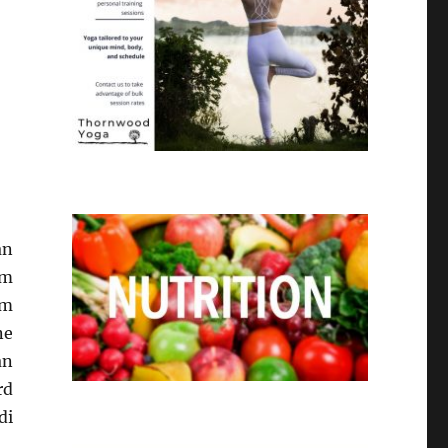
an
am
am
ne
an
rd
di