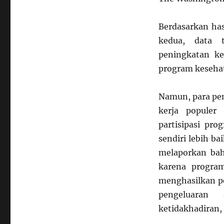
Berdasarkan has
kedua, data 
peningkatan k
program kesehat
Namun, para pe
kerja popule
partisipasi pr
sendiri lebih ba
melaporkan bah
karena progra
menghasilkan pe
pengeluaran
ketidakhadiran, 