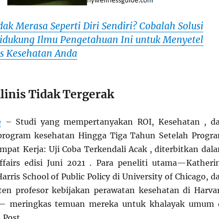
dak Merasa Seperti Diri Sendiri? Cobalah Solusi
dukung Ilmu Pengetahuan Ini untuk Menyetel
as Kesehatan Anda
linis Tidak Tergerak
e
– Studi yang mempertanyakan ROI, Kesehatan , d
program kesehatan Hingga Tiga Tahun Setelah Progr
mpat Kerja: Uji Coba Terkendali Acak , diterbitkan dal
ffairs edisi Juni 2021 . Para peneliti utama—Katheri
arris School of Public Policy di University of Chicago, d
sten profesor kebijakan perawatan kesehatan di Harva
l— meringkas temuan mereka untuk khalayak umum 
Post .