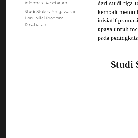
on
Categories
Informasi
,
Kesehatan
dari studi tig
Tags
Studi Stokes Pengawasan
kembali menimbu
Baru Nilai Program
inisiatif promo
Kesehatan
upaya untuk me
pada peningkata
Studi