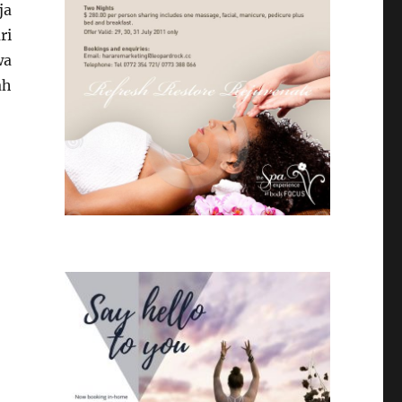
ja
ri
wa
ah