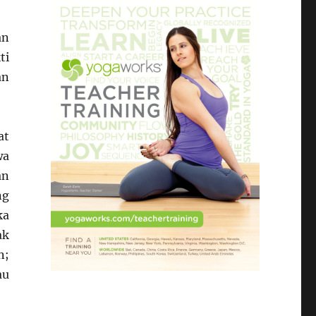
an
ti
an
at
wa
an
ng
ka
ak
n;
au