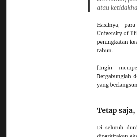
atau ketidakha
Hasilnya, par
University of 
peningkatan kes
tahun.
[Ingin mempe
Bergabunglah d
yang berlangsung
Tetap saja
Di seluruh dun
diperkirakan ak