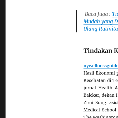
Baca Juga :
Ti
Mudah yang Di
Ulang Rutinit
Tindakan K
nywellnessguid
Hasil Ekonomi 
Kesehatan di Te
jurnal Health A
Baicker, dekan H
Zirui Song, asi
Medical Schoo
The Washington 