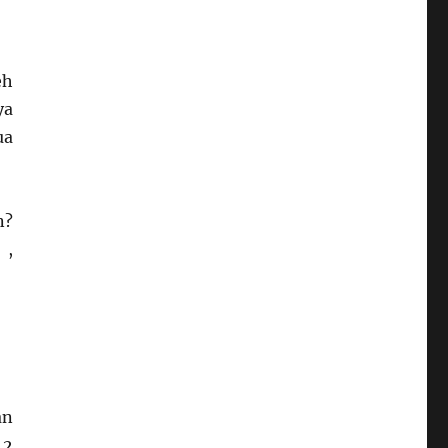
eh
ya
ua
n?
 ,
an
,2