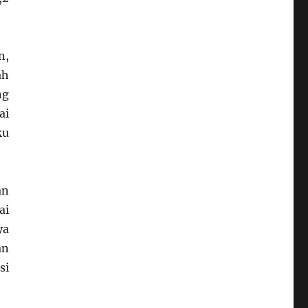
n,
ah
ng
ai
ku
an
ai
ya
an
si