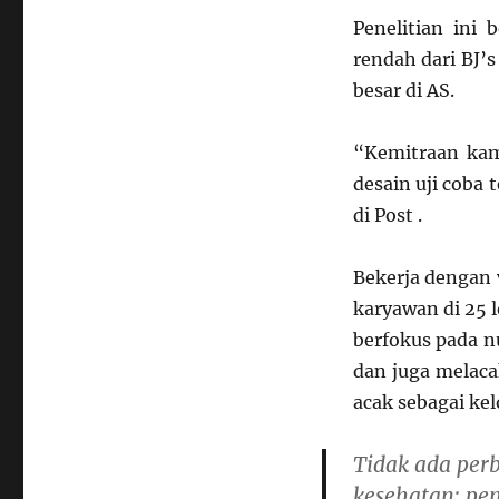
Penelitian ini
rendah dari BJ’
besar di AS.
“Kemitraan ka
desain uji coba 
di Post .
Bekerja dengan 
karyawan di 25 
berfokus pada nu
dan juga melaca
acak sebagai ke
Tidak ada perb
kesehatan; pe