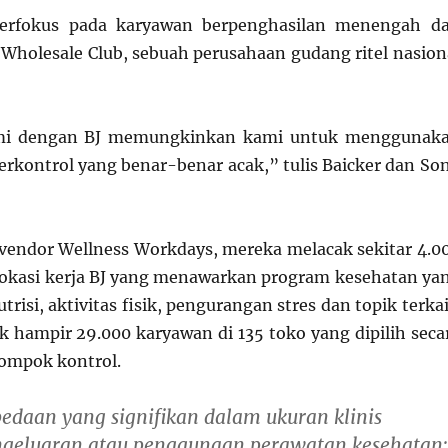
 berfokus pada karyawan berpenghasilan menengah d
s Wholesale Club, sebuah perusahaan gudang ritel nasion
mi dengan BJ memungkinkan kami untuk menggunak
terkontrol yang benar-benar acak,” tulis Baicker dan So
vendor Wellness Workdays, mereka melacak sekitar 4.0
lokasi kerja BJ yang menawarkan program kesehatan ya
trisi, aktivitas fisik, pengurangan stres dan topik terkai
k hampir 29.000 karyawan di 135 toko yang dipilih seca
lompok kontrol.
edaan yang signifikan dalam ukuran klinis
ngeluaran atau penggunaan perawatan kesehatan;