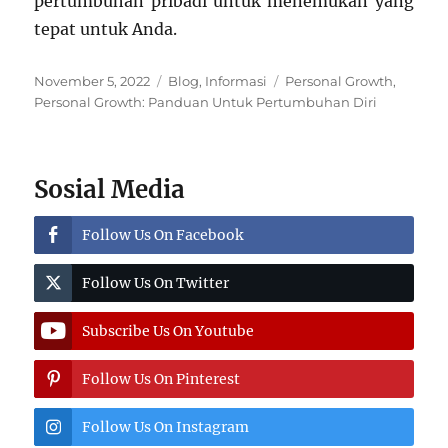
pertumbuhan pribadi untuk menemukan yang
tepat untuk Anda.
Posted
Categories
Tags
November 5, 2022
Blog
,
Informasi
Personal Growth
,
on
Personal Growth: Panduan Untuk Pertumbuhan Diri
Sosial Media
Follow Us On Facebook
Follow Us On Twitter
Subscribe Us On Youtube
Follow Us On Pinterest
Follow Us On Instagram