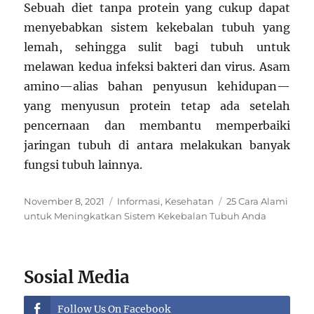
Sebuah diet tanpa protein yang cukup dapat
menyebabkan sistem kekebalan tubuh yang
lemah, sehingga sulit bagi tubuh untuk
melawan kedua infeksi bakteri dan virus. Asam
amino—alias bahan penyusun kehidupan—
yang menyusun protein tetap ada setelah
pencernaan dan membantu memperbaiki
jaringan tubuh di antara melakukan banyak
fungsi tubuh lainnya.
Posted
Categories
Tags
November 8, 2021
Informasi
,
Kesehatan
25 Cara Alami
on
untuk Meningkatkan Sistem Kekebalan Tubuh Anda
Sosial Media
Follow Us On Facebook