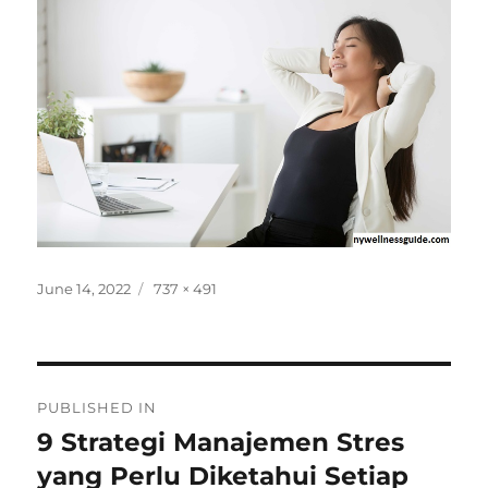
Posted
Full
June 14, 2022
737 × 491
on
size
Post
PUBLISHED IN
navigation
9 Strategi Manajemen Stres
yang Perlu Diketahui Setiap