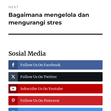
NEXT
Bagaimana mengelola dan
Next
post:
mengurangi stres
Sosial Media
Follow Us On Facebook
Follow Us On Twitter
Subscribe Us On Youtube
Follow Us On Pinterest