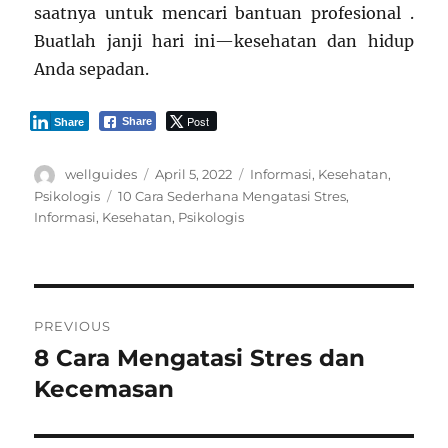
saatnya untuk mencari bantuan profesional .
Buatlah janji hari ini—kesehatan dan hidup
Anda sepadan.
Post
Share
Share
Author
Posted
Categories
wellguides
April 5, 2022
Informasi
,
Kesehatan
,
on
Tags
Psikologis
10 Cara Sederhana Mengatasi Stres
,
Informasi
,
Kesehatan
,
Psikologis
Post
PREVIOUS
navigation
8 Cara Mengatasi Stres dan
Previous
post:
Kecemasan