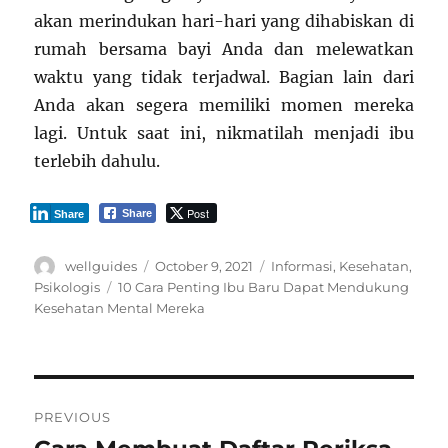
akan merindukan hari-hari yang dihabiskan di
rumah bersama bayi Anda dan melewatkan
waktu yang tidak terjadwal. Bagian lain dari
Anda akan segera memiliki momen mereka
lagi. Untuk saat ini, nikmatilah menjadi ibu
terlebih dahulu.
Post
Share
Share
Author
Posted
Categories
wellguides
October 9, 2021
Informasi
,
Kesehatan
,
on
Tags
Psikologis
10 Cara Penting Ibu Baru Dapat Mendukung
Kesehatan Mental Mereka
Post
PREVIOUS
navigation
Previous