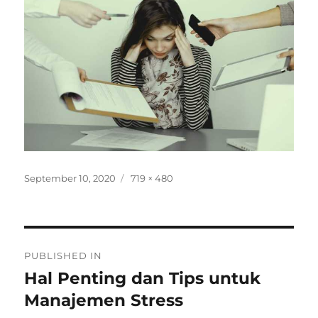
Posted
Full
September 10, 2020
719 × 480
on
size
Post
PUBLISHED IN
navigation
Hal Penting dan Tips untuk
Manajemen Stress